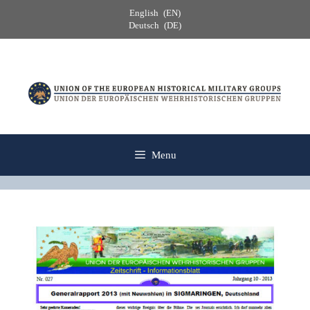
Skip
English
EN
to
Deutsch
DE
content
Menu