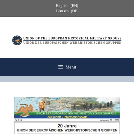
Skip
English
EN
to
Deutsch
DE
content
Menu